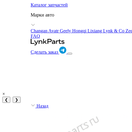
Каталог запчастей
Марки авто
Changan Avatr
Geely
Hongqi
Lixiang
Lynk & Co
Ze
FAQ
Сделать заказ
×
❮
❯
Назад