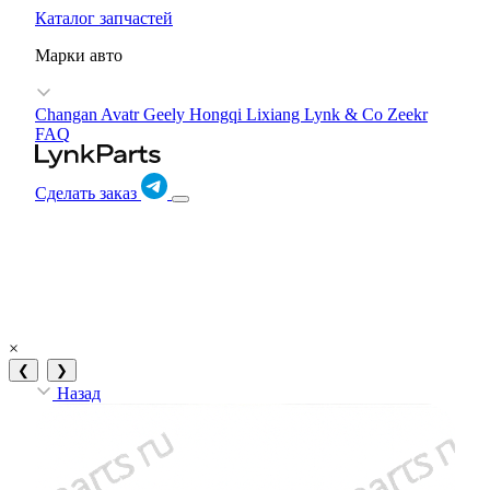
Каталог запчастей
Марки авто
Changan Avatr
Geely
Hongqi
Lixiang
Lynk & Co
Zeekr
FAQ
Сделать заказ
×
❮
❯
Назад