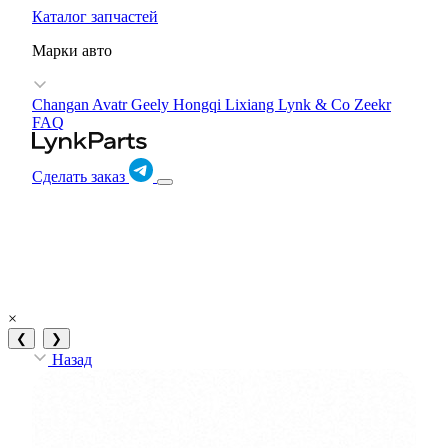
Каталог запчастей
Марки авто
Changan Avatr
Geely
Hongqi
Lixiang
Lynk & Co
Zeekr
FAQ
Сделать заказ
×
❮
❯
Назад