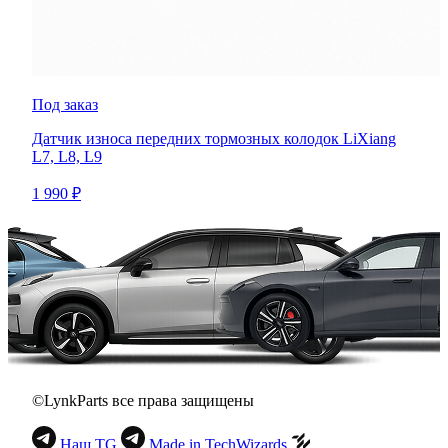
Под заказ
Датчик износа передних тормозных колодок LiXiang
L7, L8, L9
1 990 ₽
©LynkParts все права защищены
Наш TG
Made in TechWizards