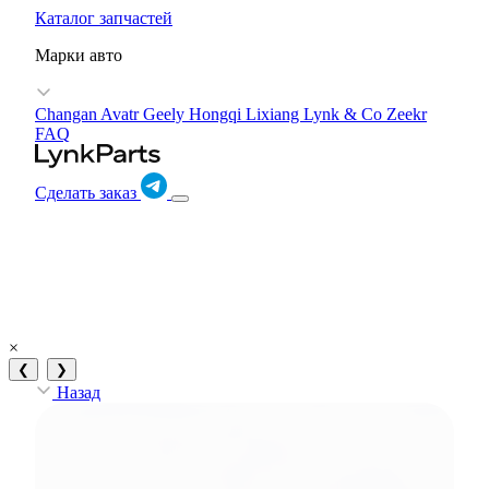
Каталог запчастей
Марки авто
Changan Avatr
Geely
Hongqi
Lixiang
Lynk & Co
Zeekr
FAQ
Сделать заказ
×
❮
❯
Назад