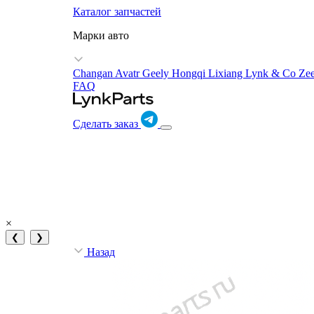
Каталог запчастей
Марки авто
Changan Avatr
Geely
Hongqi
Lixiang
Lynk & Co
Ze
FAQ
Сделать заказ
×
❮
❯
Назад