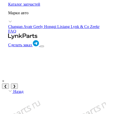
Каталог запчастей
Марки авто
Changan Avatr
Geely
Hongqi
Lixiang
Lynk & Co
Zeekr
FAQ
Сделать заказ
×
❮
❯
Назад