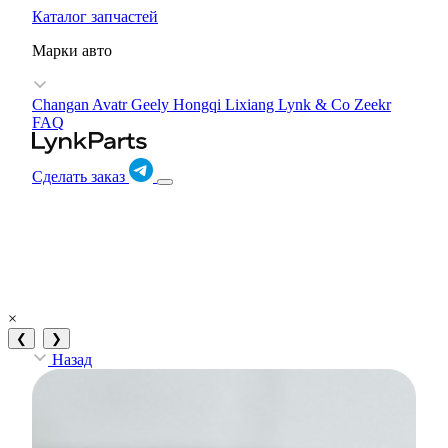
Каталог запчастей
Марки авто
Changan Avatr
Geely
Hongqi
Lixiang
Lynk & Co
Zeekr
FAQ
Сделать заказ
×
❮
❯
Назад