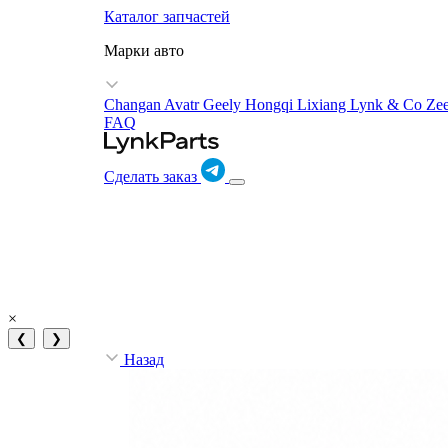
Каталог запчастей
Марки авто
Changan Avatr
Geely
Hongqi
Lixiang
Lynk & Co
Ze
FAQ
Сделать заказ
×
❮
❯
Назад