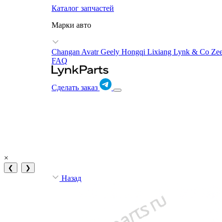
Каталог запчастей
Марки авто
Changan Avatr
Geely
Hongqi
Lixiang
Lynk & Co
Ze
FAQ
Сделать заказ
×
❮
❯
Назад