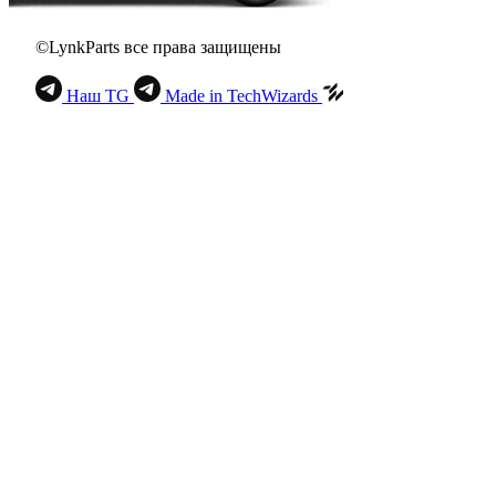
©LynkParts все права защищены
Наш TG
Made in TechWizards