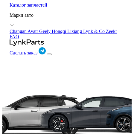
Каталог запчастей
Марки авто
Changan Avatr
Geely
Hongqi
Lixiang
Lynk & Co
Zeekr
FAQ
Сделать заказ