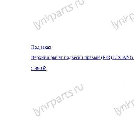
Под заказ
Верхний рычаг подвески правый (R/R) LIXIANG
5 990 ₽