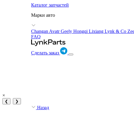
Каталог запчастей
Марки авто
Changan Avatr
Geely
Hongqi
Lixiang
Lynk & Co
Ze
FAQ
Сделать заказ
×
❮
❯
Назад