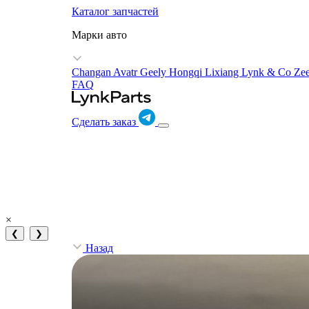
Каталог запчастей
Марки авто
Changan Avatr
Geely
Hongqi
Lixiang
Lynk & Co
Ze
FAQ
Сделать заказ
×
❮
❯
Назад