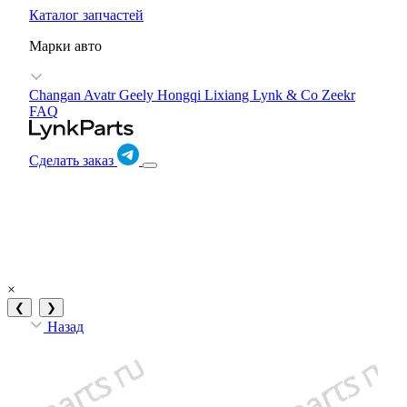
Каталог запчастей
Марки авто
Changan Avatr
Geely
Hongqi
Lixiang
Lynk & Co
Zeekr
FAQ
Сделать заказ
×
❮
❯
Назад