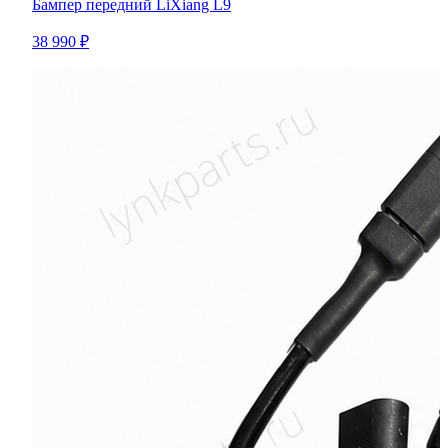
Бампер передний LiXiang L9
38 990 ₽