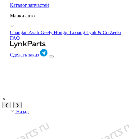
Каталог запчастей
Марки авто
Changan Avatr
Geely
Hongqi
Lixiang
Lynk & Co
Zeekr
FAQ
Сделать заказ
×
❮
❯
Назад